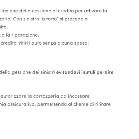
lazione della cessione di credito per attivare la
ria. Con sinistro “a torto” si procede a
ito.
ua la riparazione.
 credito, ritiri l’auto senza alcuna spesa!
ella gestione dei sinistri
evitandovi inutuli perdite
le autorizzare la carrozzeria ad incassare
a assicurativa, permettendo al cliente di ritirare