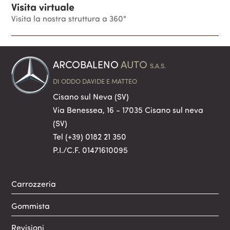
Visita virtuale
Visita la nostra struttura a 360°
ARCOBALENO
AUTO
S.A.S.
DI ODDO DAVIDE E MATTEO
Cisano sul Neva (SV)
Via Benessea, 16 - 17035 Cisano sul neva
(SV)
Tel
(+39) 0182 21 350
P.I./C.F. 01471610095
Carrozzeria
Gommista
Revisioni